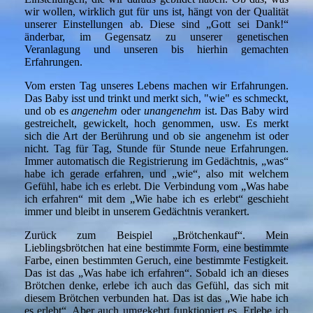
wir wollen, wirklich gut für uns ist, hängt von der Qualität
unserer Einstellungen ab. Diese sind „Gott sei Dank!“
änderbar, im Gegensatz zu unserer genetischen
Veranlagung und unseren bis hierhin gemachten
Erfahrungen.
Vom ersten Tag unseres Lebens machen wir Erfahrungen.
Das Baby isst und trinkt und merkt sich, "wie" es schmeckt,
und ob es
angenehm
oder
unangenehm
ist. Das Baby wird
gestreichelt, gewickelt, hoch genommen, usw. Es merkt
sich die Art der Berührung und ob sie angenehm ist oder
nicht. Tag für Tag, Stunde für Stunde neue Erfahrungen.
Immer automatisch die Registrierung im Gedächtnis, „was“
habe ich gerade erfahren, und „wie“, also mit welchem
Gefühl, habe ich es erlebt. Die Verbindung vom „Was habe
ich erfahren“ mit dem „Wie habe ich es erlebt“ geschieht
immer und bleibt in unserem Gedächtnis verankert.
Zurück zum Beispiel „Brötchenkauf“. Mein
Lieblingsbrötchen hat eine bestimmte Form, eine bestimmte
Farbe, einen bestimmten Geruch, eine bestimmte Festigkeit.
Das ist das „Was habe ich erfahren“. Sobald ich an dieses
Brötchen denke, erlebe ich auch das Gefühl, das sich mit
diesem Brötchen verbunden hat. Das ist das „Wie habe ich
es erlebt“. Aber auch umgekehrt funktioniert es. Erlebe ich