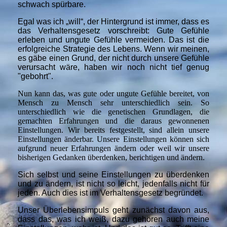
schwach spürbare.
Egal was ich „will“, der Hintergrund ist immer, dass es
das Verhaltensgesetz vorschreibt: Gute Gefühle
erleben und ungute Gefühle vermeiden. Das ist die
erfolgreiche Strategie des Lebens. Wenn wir meinen,
es gäbe einen Grund, der nicht durch unsere Gefühle
verursacht wäre, haben wir noch nicht tief genug
"gebohrt".
Nun kann das, was gute oder ungute Gefühle bereitet, von
Mensch zu Mensch sehr unterschiedlich sein. So
unterschiedlich wie die genetischen Grundlagen, die
gemachten Erfahrungen und die daraus gewonnenen
Einstellungen. Wir bereits festgestellt, sind allein unsere
Einstellungen änderbar. Unsere Einstellungen können sich
aufgrund neuer Erfahrungen ändern oder weil wir unsere
bisherigen Gedanken überdenken, berichtigen und ändern.
Sich selbst und seine Einstellungen zu überdenken
und zu ändern, ist nicht so leicht, jedenfalls nicht für
jeden. Auch dies ist im Verhaltensgesetz begründet.
Unser Überlebensimpuls geht zunächst davon aus,
dass das, was ich weiß, dazu gehören auch meine