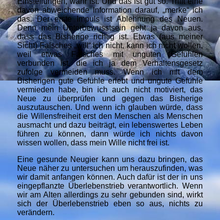
Einstellungen, wahr ist. Und das ist gut so. Trifft eine
davon abweichende Information darauf, „merke“ ich
das. Der erste Impuls ist Ablehnung des Neuen.
Denn mein Unterbewusstsein geht ja davon aus,
dass das Bisherige richtig ist. Etwas (aus meiner
Sicht) Falsches „will“ ich nicht, kann ich nicht wollen,
weil etwas Falsches mit unguten Gefühlen
verbunden ist, die ich ja dem Verhaltensgesetz
zufolge vermeiden muss. Wenn ich mit dem
Bisherigen gute Gefühle erlebt und ungute Gefühle
vermieden habe, bin ich auch nicht motiviert, das
Neue zu überprüfen und gegen das Bisherige
auszutauschen. Und wenn ich glauben würde, dass
die Willensfreiheit erst den Menschen als Menschen
ausmacht und dazu beiträgt, ein lebenswertes Leben
führen zu können, dann würde ich nichts davon
wissen wollen, dass mein Wille nicht frei ist.
Eine gesunde Neugier kann uns dazu bringen, das
Neue näher zu untersuchen um herauszufinden, was
wir damit anfangen können. Auch dafür ist der in uns
eingepflanzte Überlebenstrieb verantwortlich. Wenn
wir am Alten allerdings zu sehr gebunden sind, wirkt
sich der Überlebenstrieb eben so aus, nichts zu
verändern.