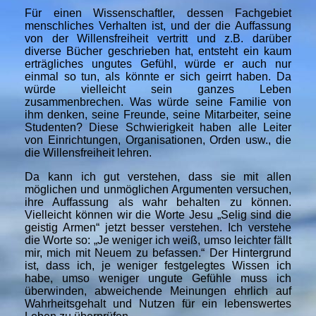
Für einen Wissenschaftler, dessen Fachgebiet
menschliches Verhalten ist, und der die Auffassung
von der Willensfreiheit vertritt und z.B. darüber
diverse Bücher geschrieben hat, entsteht ein kaum
erträgliches ungutes Gefühl, würde er auch nur
einmal so tun, als könnte er sich geirrt haben. Da
würde vielleicht sein ganzes Leben
zusammenbrechen. Was würde seine Familie von
ihm denken, seine Freunde, seine Mitarbeiter, seine
Studenten? Diese Schwierigkeit haben alle Leiter
von Einrichtungen, Organisationen, Orden usw., die
die Willensfreiheit lehren.
Da kann ich gut verstehen, dass sie mit allen
möglichen und unmöglichen Argumenten versuchen,
ihre Auffassung als wahr behalten zu können.
Vielleicht können wir die Worte Jesu „Selig sind die
geistig Armen“ jetzt besser verstehen. Ich verstehe
die Worte so: „Je weniger ich weiß, umso leichter fällt
mir, mich mit Neuem zu befassen.“ Der Hintergrund
ist, dass ich, je weniger festgelegtes Wissen ich
habe, umso weniger ungute Gefühle muss ich
überwinden, abweichende Meinungen ehrlich auf
Wahrheitsgehalt und Nutzen für ein lebenswertes