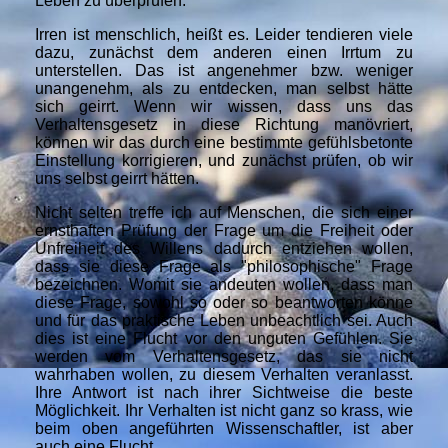
Leben zu überprüfen.
Irren ist menschlich, heißt es. Leider tendieren viele
dazu, zunächst dem anderen einen Irrtum zu
unterstellen. Das ist angenehmer bzw. weniger
unangenehm, als zu entdecken, man selbst hätte
sich geirrt. Wenn wir wissen, dass uns das
Verhaltensgesetz in diese Richtung manövriert,
können wir das durch eine bestimmte gefühlsbetonte
Einstellung korrigieren, und zunächst prüfen, ob wir
uns selbst geirrt hätten.
Nicht selten treffe ich auf Menschen, die sich einer
ernsthaften Prüfung der Frage um die Freiheit oder
Unfreiheit des Willens dadurch entziehen wollen,
dass sie diese Frage als "philosophische" Frage
bezeichnen. Womit sie andeuten wollen, dass man
diese Frage, sowohl so oder so beantworten könne
und für das praktische Leben unbeachtlich sei. Auch
dies ist eine Flucht vor den unguten Gefühlen. Sie
werden vom Verhaltensgesetz, das sie nicht
wahrhaben wollen, zu diesem Verhalten veranlasst.
Ihre Antwort ist nach ihrer Sichtweise die beste
Möglichkeit. Ihr Verhalten ist nicht ganz so krass, wie
beim oben angeführten Wissenschaftler, ist aber
auch eine Flucht.