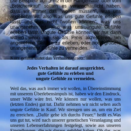
Die Beispiele von „Fritz in der Hängematte“ oder vom
„Brötchenkauf“ sollten es veranschaulicht haben,
dass wir immer das "wollen müssen", was uns
angenehm ist, also was uns gute Gefühle erleben
lässt, und das nicht "wollen können", was uns
unangenehm ist, also was uns ungute Gefühle
erleben lässt.
Ungute Gefühle können wir nur dann
wollen, wenn wir sie als Preis akzeptieren, um
angenehme Gefühle zu erleben, oder noch größere
unangenehme Gefühle zu vermeiden.
Kurz gefasst lautet das Verhaltensgesetz:
Jedes Verhalten ist darauf ausgerichtet,
gute Gefühle zu erleben und
ungute Gefühle zu vermeiden.
Weil das, was auch immer wir wollen, in Übereinstimmung
mit unserem Überlebensimpuls ist, haben wir den Eindruck,
unser Wille wäre frei. Wir können nur wollen, was uns
(letzten Endes) gut tut.
Dafür nehmen wir nicht selten auch
ungute Gefühle in Kauf. Wir strengen uns an, um ein Ziel
zu erreichen. „Dafür gehe ich durchs Feuer,“ heißt es.
Was
uns gut tut, wird nach unserer genetischen Veranlagung und
unseren Lebenserfahrungen festgelegt, sowie aus unseren
Einstellungen, die wir daraus gebildet haben. Ob das, was