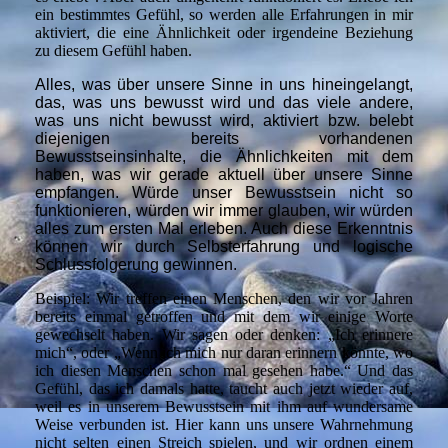
ein bestimmtes Gefühl, so werden alle Erfahrungen in mir
aktiviert, die eine Ähnlichkeit oder irgendeine Beziehung
zu diesem Gefühl haben.
Alles, was über unsere Sinne in uns hineingelangt,
das, was uns bewusst wird und das viele andere,
was uns nicht bewusst wird, aktiviert bzw. belebt
diejenigen bereits vorhandenen
Bewusstseinsinhalte, die Ähnlichkeiten mit dem
haben, was wir gerade aktuell über unsere Sinne
empfangen. Würde unser Bewusstsein nicht so
funktionieren, würden wir immer glauben, wir würden
alles zum ersten Mal erleben. Auch diese Erkenntnis
können wir durch Selbsterfahrung und logische
Schlussfolgerung gewinnen.
Beispiel: Wir treffen einen Menschen, den wir vor Jahren
bereits einmal getroffen und mit dem wir einige Worte
gewechselt haben. Wir sagen oder denken: „Ich erinnere
mich“, oder „Wenn ich mich nur daran erinnern könnte, wo
ich diesen Menschen schon mal gesehen habe.“
Und das
Gefühl, das ich damals hatte, taucht auch jetzt wieder auf,
weil es in unserem Bewusstsein mit ihm auf wundersame
Weise verbunden ist. Hier kann uns unsere Wahrnehmung
nicht selten einen Streich spielen, und wir ordnen einem