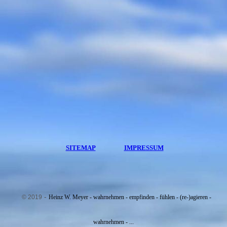
SITEMAP
IMPRESSUM
-
© 2019
Heinz W. Meyer -
wahrnehmen - empfinden - fühlen - (re-)agieren -
wahrnehmen - ...