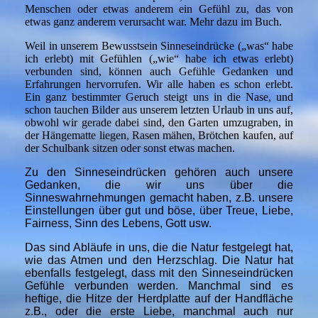
Menschen oder etwas anderem ein Gefühl zu, das von
etwas ganz anderem verursacht war. Mehr dazu im Buch.
Weil in unserem Bewusstsein Sinneseindrücke („was“ habe
ich erlebt) mit Gefühlen („wie“ habe ich etwas erlebt)
verbunden sind, können auch Gefühle Gedanken und
Erfahrungen hervorrufen. Wir alle haben es schon erlebt.
Ein ganz bestimmter Geruch steigt uns in die Nase, und
schon tauchen Bilder aus unserem letzten Urlaub in uns auf,
obwohl wir gerade dabei sind, den Garten umzugraben, in
der Hängematte liegen, Rasen mähen, Brötchen kaufen, auf
der Schulbank sitzen oder sonst etwas machen.
Zu den Sinneseindrücken gehören auch unsere
Gedanken, die wir uns über die
Sinneswahrnehmungen gemacht haben, z.B. unsere
Einstellungen über gut und böse, über Treue, Liebe,
Fairness, Sinn des Lebens, Gott usw.
Das sind Abläufe in uns, die die Natur festgelegt hat,
wie das Atmen und den Herzschlag. Die Natur hat
ebenfalls festgelegt, dass mit den Sinneseindrücken
Gefühle verbunden werden. Manchmal sind es
heftige, die Hitze der Herdplatte auf der Handfläche
z.B., oder die erste Liebe, manchmal auch nur