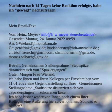
Nachdem nach 14 Tagen keine Reaktion erfolgte, habe
ich "gewagt" nachzufragen.
Mein Email-Text
Von: Heinz Meyer <
info@h-w-meyer-steuerberater.de
>
Gesendet: Montag, 24. Januar 2022 09:59
An: GWieland@montabaur.de
Cc: gerdfrink@gmx.de; huelshoerster@hrh-anwaelte.de.;
christof.frensch@gmail.com; shalinnormann@gmx.de;
thomas.selbach@gmx.de
Betreff: Gemeinsamen Stellungnahme "Stadtspitze
distanziert sich von "Spaziergängen"
Guten Morgen Frau Wieland,
ich habe Ihnen und Ihren Kollegen per Einschreiben vom
11.01.2022 eine Gegendarstellung zu Ihrer - Gemeinsamen
Stellungnahme „Stadtspitze distanziert sich von
„Spaziergängen“ – zukommen lassen.
Ich habe bisher weder von Ihnen noch einem Ihrer
Kollegen eine Äußerung hierzu vernommen. Soll das so
bleiben?