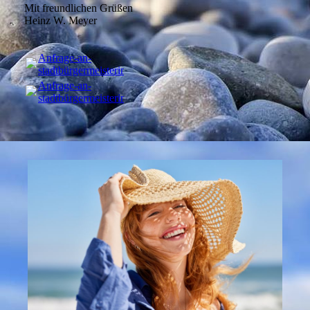
Mit freundlichen Grüßen
Heinz W. Meyer
Anfrage-an-
stadtbürgermeisterin.pdf
(68.35KB)
Anfrage-an-
stadtbürgermeisterin.pdf
(68.35KB)