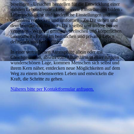
beseitigen - Ursachen herstellen für die Entwicklung einer
stabilen Lebensfreude - Lebenswerte Einstellungen bilden -
Lebensschädliche und hinderliche Einstellungen und
Gedanken entdecken und umformen - Zu Dir stehen und
dem Wunder, das Du bist - Dich selbst und andere besser
verstehen - Wege zu geistigen, seelischen und körperlichen
Gesundheit - Erfolg im beruflichen und privaten Leben
definieren und herbeiführen
In einer vertraulichen Atmosphäre allein oder mit
Gleichgesinnten, abseits vom Alltagslärm in einer ruhigen
wunderschönen Lage, kommen Menschen sich selbst und
ihrem Kern näher, entdecken neue Möglichkeiten auf dem
Weg zu einem lebenswerten Leben und entwickeln die
Kraft, die Schritte zu gehen.
Näheres bitte per Kontaktformular anfragen
.